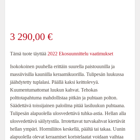
3 290,00
€
Tämä tuote täyttää
2022 Ekosuunnittelu vaatimukset
Isokokoinen puuhella erittäin suurella paistouunilla ja
massiivisilla kauniilla keraamikuorilla. Tulipesän luukussa
jäähdytetty tuplalasi. Päällä kaksi keittolevyä.
Kuumentumattomat luukun kahvat. Tehokas
polttotapahtuma mahdollistaa pitkän ja puhtaan polton.
Säädettävä toissijainen paloilma pitää lasiluukun puhtaana.
Tulipesän alapuolella ulosvedettävä tuhka-astia. Hellan alla
ulosvedettävä säilytystila. Irrotettavat turvakahvat kiertävät
hellan ympäri. Hormiliitos keskellä, päältä tai takaa. Uunin
alapuolella olevat keraamiset koristelaatat voidaan vaihtaa