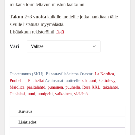
mukana toimitettaviin mustiin laattoihin.
Takuu 2+3 vuotta
kaikille tuotteille jotka hankitaan tälle
sivulle listatusta myymälästä.
Lisätakuun rekisteröinti
tästä
Väri
Tuotetunnus (SKU):
Ei saatavilla/-tietoa
Osastot:
La Nordica
,
Puuhellat
,
Puuhellat
Avainsanat tuotteelle
kakluuni
,
keittolevy
,
Maiolica
,
päältälähtö
,
punainen
,
puuhella
,
Rosa XXL
,
takalähtö
,
Tuplalasi
,
uuni
,
uunipelti
,
valkoinen
,
ylälähtö
Kuvaus
Lisätiedot