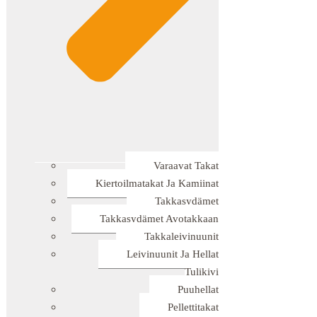
Varaavat Takat
Kiertoilmatakat Ja Kamiinat
Takkasydämet
Takkasydämet Avotakkaan
Takkaleivinuunit
Leivinuunit Ja Hellat
Tulikivi
Puuhellat
Pellettitakat