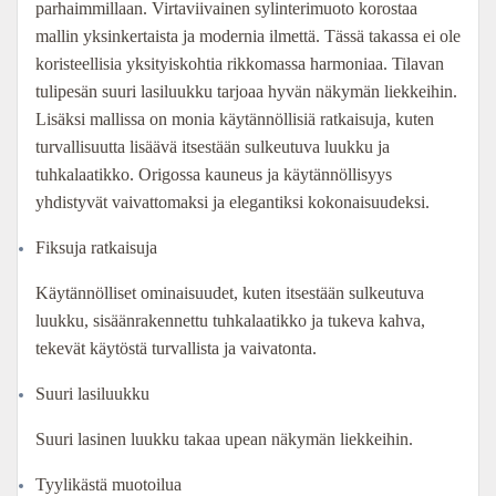
parhaimmillaan. Virtaviivainen sylinterimuoto korostaa
oli:
on:
mallin yksinkertaista ja modernia ilmettä. Tässä takassa ei ole
koristeellisia yksityiskohtia rikkomassa harmoniaa. Tilavan
3
3
tulipesän suuri lasiluukku tarjoaa hyvän näkymän liekkeihin.
Lisäksi mallissa on monia käytännöllisiä ratkaisuja, kuten
740,00 €.
366,00 €.
turvallisuutta lisäävä itsestään sulkeutuva luukku ja
tuhkalaatikko. Origossa kauneus ja käytännöllisyys
yhdistyvät vaivattomaksi ja elegantiksi kokonaisuudeksi.
Fiksuja ratkaisuja
Käytännölliset ominaisuudet, kuten itsestään sulkeutuva
luukku, sisäänrakennettu tuhkalaatikko ja tukeva kahva,
tekevät käytöstä turvallista ja vaivatonta.
Suuri lasiluukku
Suuri lasinen luukku takaa upean näkymän liekkeihin.
Tyylikästä muotoilua