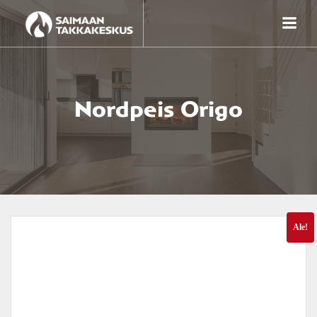
Skip
to
content
Nordpeis Origo
Ale!