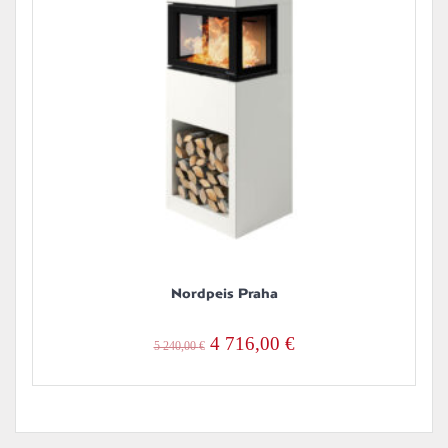
Nordpeis Praha
Alkuperäinen
Nykyinen
4 716,00
€
5 240,00
€
hinta
hinta
oli:
on:
5
4