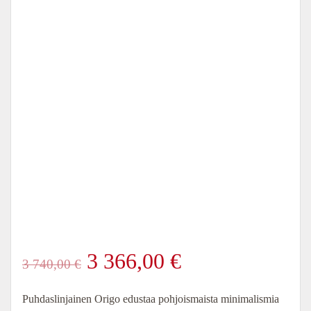
Alkuperäinen
Nykyinen
3 366,00
€
3 740,00
€
hinta
hinta
Puhdaslinjainen Origo edustaa pohjoismaista minimalismia