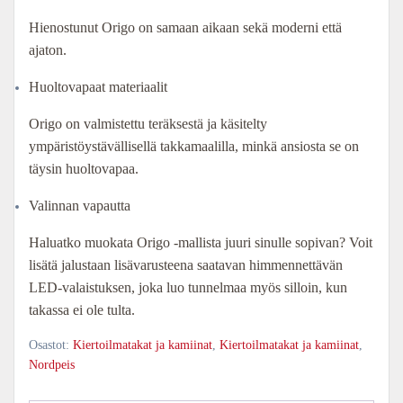
Hienostunut Origo on samaan aikaan sekä moderni että
ajaton.
Huoltovapaat materiaalit
Origo on valmistettu teräksestä ja käsitelty
ympäristöystävällisellä takkamaalilla, minkä ansiosta se on
täysin huoltovapaa.
Valinnan vapautta
Haluatko muokata Origo -mallista juuri sinulle sopivan? Voit
lisätä jalustaan lisävarusteena saatavan himmennettävän
LED-valaistuksen, joka luo tunnelmaa myös silloin, kun
takassa ei ole tulta.
Osastot:
Kiertoilmatakat ja kamiinat
,
Kiertoilmatakat ja kamiinat
,
Nordpeis