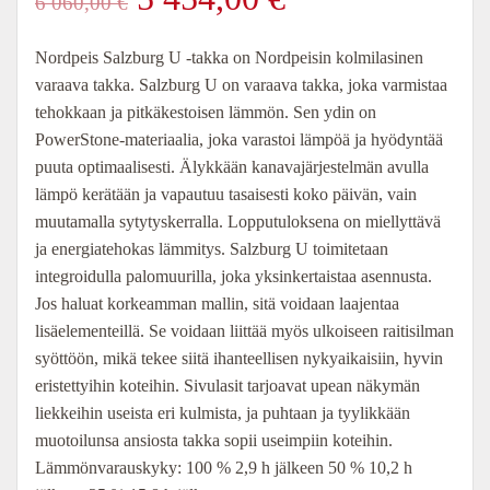
6 060,00
€
hinta
hinta
Nordpeis Salzburg U -takka on Nordpeisin kolmilasinen
varaava takka. Salzburg U on varaava takka, joka varmistaa
oli:
on:
tehokkaan ja pitkäkestoisen lämmön. Sen ydin on
PowerStone-materiaalia, joka varastoi lämpöä ja hyödyntää
6
5
puuta optimaalisesti. Älykkään kanavajärjestelmän avulla
lämpö kerätään ja vapautuu tasaisesti koko päivän, vain
060,00 €.
454,00 €.
muutamalla sytytyskerralla. Lopputuloksena on miellyttävä
ja energiatehokas lämmitys. Salzburg U toimitetaan
integroidulla palomuurilla, joka yksinkertaistaa asennusta.
Jos haluat korkeamman mallin, sitä voidaan laajentaa
lisäelementeillä. Se voidaan liittää myös ulkoiseen raitisilman
syöttöön, mikä tekee siitä ihanteellisen nykyaikaisiin, hyvin
eristettyihin koteihin. Sivulasit tarjoavat upean näkymän
liekkeihin useista eri kulmista, ja puhtaan ja tyylikkään
muotoilunsa ansiosta takka sopii useimpiin koteihin.
Lämmönvarauskyky: 100 % 2,9 h jälkeen 50 % 10,2 h