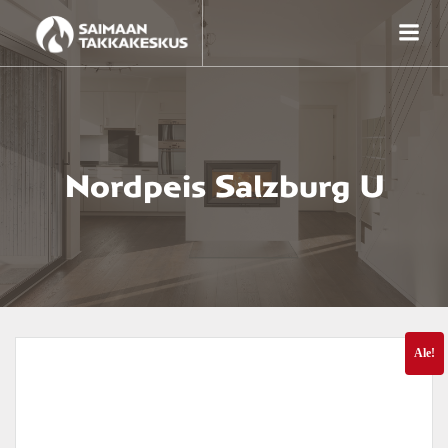
Skip
to
content
Nordpeis Salzburg U
Ale!