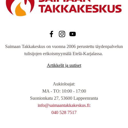
Saimaan Takkakeskus on vuonna 2006 perustettu täydenpalvelun
tulisijojen erikoismyymälä Etelä-Karjalassa.
Artikkelit ja uutiset
Aukioloajat
:
MA - TO: 10:00 - 17:00
Suonionkatu 27, 53600 Lappeenranta
info@saimaantakkakeskus.fi:
040 528 7517