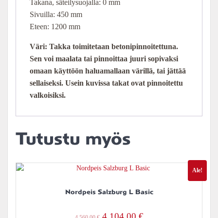
Takana, säteilysuojalla: 0 mm
Sivuilla: 450 mm
Eteen: 1200 mm
Väri: Takka toimitetaan betonipinnoitettuna.
Sen voi maalata tai pinnoittaa juuri sopivaksi
omaan käyttöön haluamallaan värillä, tai jättää
sellaiseksi. Usein kuvissa takat ovat pinnoitettu
valkoisiksi.
Tutustu myös
Ale!
Nordpeis Salzburg L Basic
Alkuperäinen
Nykyinen
4 104,00
€
4 560,00
€