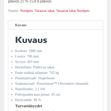
jälkeen 25 % 15,8 h jälkeen
Osastot:
Nordpeis
,
Varaavat takat
,
Varaavat takat Nordpeis
Kuvaus
Kuvaus
Korkeus: 1800 mm
Leveys: 700 mm
Syvyys: 493 mm
Hormiliitos: Päältä tai takaa
Paino sisältää tulipesän: 745 kg
Pintamateriaali: ShapeStone
Sisämateriaali: Powertstone™ Oliviinikivi elementit
Nimellisteho: 2,1 kW
Polttopuiden max.pituus: 45 cm
Hyötysuhde: 89 %
Turvaetäisyydet