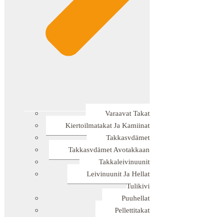
Varaavat Takat
Kiertoilmatakat Ja Kamiinat
Takkasydämet
Takkasydämet Avotakkaan
Takkaleivinuunit
Leivinuunit Ja Hellat
Tulikivi
Puuhellat
Pellettitakat