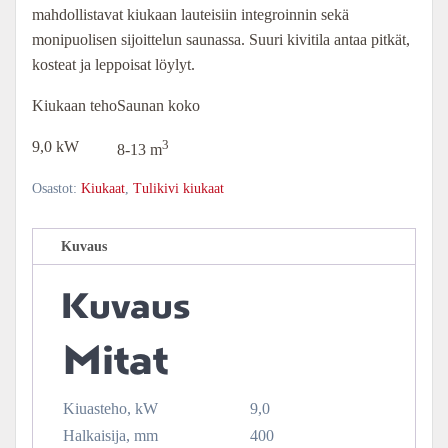
mahdollistavat kiukaan lauteisiin integroinnin sekä
monipuolisen sijoittelun saunassa. Suuri kivitila antaa pitkät,
kosteat ja leppoisat löylyt.
Kiukaan teho
Saunan koko
3
9,0 kW
8-13 m
Osastot:
Kiukaat
,
Tulikivi kiukaat
Kuvaus
Kuvaus
Mitat
Kiuasteho, kW
9,0
Halkaisija, mm
400