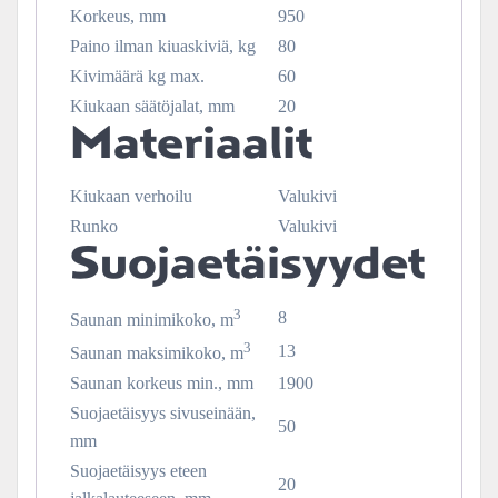
Korkeus, mm
950
Paino ilman kiuaskiviä, kg
80
Kivimäärä kg max.
60
Kiukaan säätöjalat, mm
20
Materiaalit
Kiukaan verhoilu
Valukivi
Runko
Valukivi
Suojaetäisyydet
3
8
Saunan minimikoko, m
3
13
Saunan maksimikoko, m
Saunan korkeus min., mm
1900
Suojaetäisyys sivuseinään,
50
mm
Suojaetäisyys eteen
20