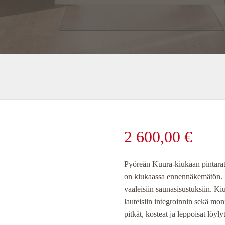
2 600,00
€
Pyöreän Kuura-kiukaan pintaratka
on kiukaassa ennennäkemätön. Ki
vaaleisiin saunasisustuksiin. K
lauteisiin integroinnin sekä moni
pitkät, kosteat ja leppoisat löylyt