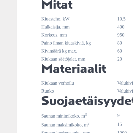
Mitat
Kiuasteho, kW
10,5
Halkaisija, mm
400
Korkeus, mm
950
Paino ilman kiuaskiviä, kg
80
Kivimäärä kg max.
60
Kiukaan säätöjalat, mm
20
Materiaalit
Kiukaan verhoilu
Valukivi
Runko
Valukivi
Suojaetäisyyde
3
9
Saunan minimikoko, m
3
15
Saunan maksimikoko, m
Saunan korkeus min., mm
1900