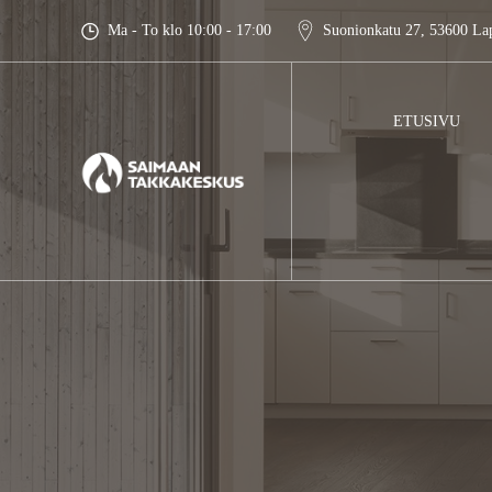
Skip
Ma - To klo 10:00 - 17:00
Suonionkatu 27, 53600 La
to
content
ETUSIVU