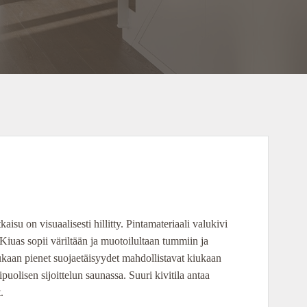
isu on visuaalisesti hillitty. Pintamateriaali valukivi
uas sopii väriltään ja muotoilultaan tummiin ja
iukaan pienet suojaetäisyydet mahdollistavat kiukaan
puolisen sijoittelun saunassa. Suuri kivitila antaa
.