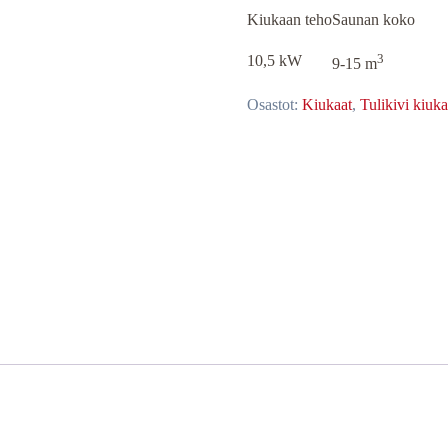
Kiukaan teho
Saunan koko
3
10,5 kW
9-15 m
Osastot:
Kiukaat
,
Tulikivi kiuka