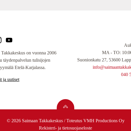
Auk
MA - TO: 10:00
 Takkakeskus on vuonna 2006
Suonionkatu 27, 53600 Lapp
tu täydenpalvelun tulisijojen
info@saimaantakkake
yymälä Etelä-Karjalassa.
040 
t ja uutiset
© 2026 Saimaan Takkakeskus / Toteutus
VMH Productions Oy
Rekisteri- ja tietosuojaseloste