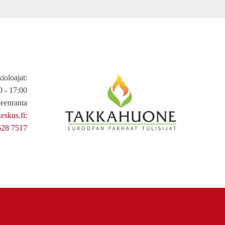
ioloajat
:
 - 17:00
eenranta
skus.fi:
528 7517