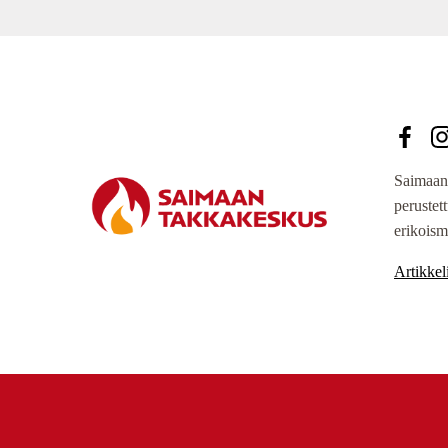
Saimaan
perustet
erikoism
Artikkeli