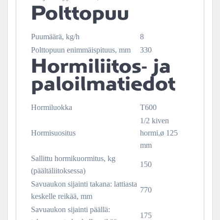
Polttopuu
Puumäärä, kg/h
8
Polttopuun enimmäispituus, mm
330
Hormiliitos- ja
paloilmatiedot
Hormiluokka
T600
1/2 kiven
Hormisuositus
hormi,ø 125
mm
Sallittu hormikuormitus, kg
150
(päältäliitoksessa)
Savuaukon sijainti takana: lattiasta
770
keskelle reikää, mm
Savuaukon sijainti päällä:
175