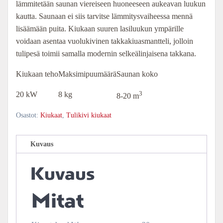
lämmitetään saunan viereiseen huoneeseen aukeavan luukun
kautta. Saunaan ei siis tarvitse lämmitysvaiheessa mennä
lisäämään puita. Kiukaan suuren lasiluukun ympärille
voidaan asentaa vuolukivinen takkakiuasmantteli, jolloin
tulipesä toimii samalla modernin selkeälinjaisena takkana.
Kiukaan teho
Maksimipuumäärä
Saunan koko
3
20 kW
8 kg
8-20 m
Osastot:
Kiukaat
,
Tulikivi kiukaat
Kuvaus
Kuvaus
Mitat