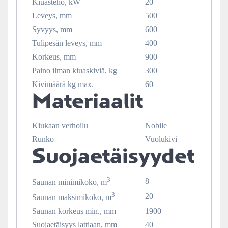
Kiuasteho, kW
20
Leveys, mm
500
Syvyys, mm
600
Tulipesän leveys, mm
400
Korkeus, mm
900
Paino ilman kiuaskiviä, kg
300
Kivimäärä kg max.
60
Materiaalit
Kiukaan verhoilu
Nobile
Runko
Vuolukivi
Suojaetäisyydet
3
8
Saunan minimikoko, m
3
20
Saunan maksimikoko, m
Saunan korkeus min., mm
1900
Suojaetäisyys lattiaan, mm
40