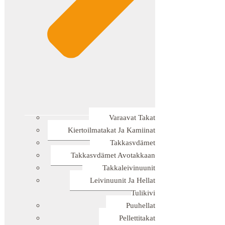
Varaavat Takat
Kiertoilmatakat Ja Kamiinat
Takkasydämet
Takkasydämet Avotakkaan
Takkaleivinuunit
Leivinuunit Ja Hellat
Tulikivi
Puuhellat
Pellettitakat