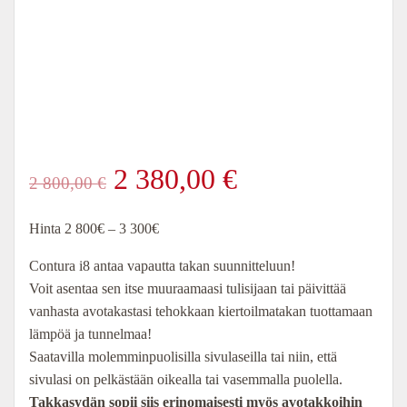
Alkuperäinen
Nykyinen
2 380,00
€
2 800,00
€
hinta
hinta
Hinta 2 800€ – 3 300€
oli:
on:
Contura i8 antaa vapautta takan suunnitteluun!
Voit asentaa sen itse muuraamaasi tulisijaan tai päivittää
2
2
vanhasta avotakastasi tehokkaan kiertoilmatakan tuottamaan
lämpöä ja tunnelmaa!
800,00 €.
380,00 €.
Saatavilla molemminpuolisilla sivulaseilla tai niin, että
sivulasi on pelkästään oikealla tai vasemmalla puolella.
Takkasydän sopii siis erinomaisesti myös avotakkoihin