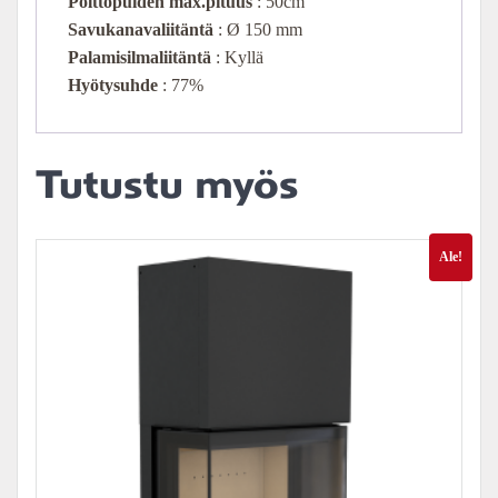
Polttopuiden max.pituus
: 50cm
Savukanavaliitäntä
: Ø 150 mm
Palamisilmaliitäntä
: Kyllä
Hyötysuhde
: 77%
Tutustu myös
Ale!