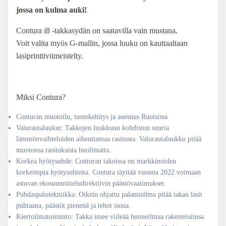
jossa on kulma auki!
Contura i8 -takkasydän on saatavilla vain mustana.
Voit valita myös G-mallin, jossa luuku on kauttaaltaan
lasiprinttiviimeistelty.
Miksi Contura?
Conturan muotoilu, tuotekehitys ja asennus Ruotsissa
Valurautaluukut: Takkojen luukkuun kohdistuu suuria
lämmönvaihteluiden aiheuttamaa rasitusta. Valurautaluukku pitää
muotonsa rasituksista huolimatta.
Korkea hyötysuhde: Conturan takoissa on markkinoiden
korkeimpia hyötysuhteita. Contura täyttää vuonna 2022 voimaan
astuvan ekosuunnitteludirektiivin päästövaatimukset.
Puhdaspalotekniikka: Oikein ohjattu palamisilma pitää takan lasit
puhtaana, päästöt pienenä ja tehot isona.
Kiertoilmatoiminto: Takka imee viileää huoneilmaa rakenteisiinsa