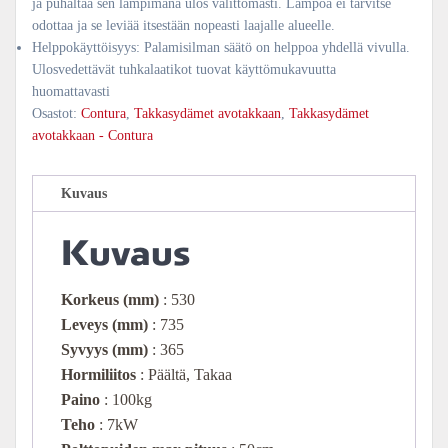
ja puhaltaa sen lämpimänä ulos välittömästi. Lämpöä ei tarvitse
odottaa ja se leviää itsestään nopeasti laajalle alueelle.
Helppokäyttöisyys: Palamisilman säätö on helppoa yhdellä vivulla.
Ulosvedettävät tuhkalaatikot tuovat käyttömukavuutta
huomattavasti
Osastot:
Contura
,
Takkasydämet avotakkaan
,
Takkasydämet
avotakkaan - Contura
Kuvaus
Kuvaus
Korkeus
(mm)
: 530
Leveys (mm)
: 735
Syvyys (mm)
: 365
Hormiliitos
: Päältä, Takaa
Paino
: 100kg
Teho
: 7kW