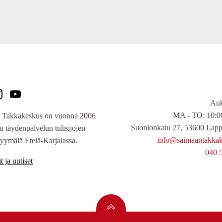
Auk
MA - TO: 10:00
 Takkakeskus on vuonna 2006
Suonionkatu 27, 53600 Lapp
tu täydenpalvelun tulisijojen
info@saimaantakkake
yymälä Etelä-Karjalassa.
040 
t ja uutiset