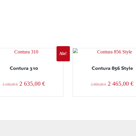
Ale!
Contura 310
Contura 856 Style
Alkuperäinen
Nykyinen
Alkuperäin
2 635,00
€
2 465,00
€
3 100,00
€
2 900,00
€
hinta
hinta
hinta
h
oli:
on:
oli:
o
3
2
2
100,00 €.
635,00 €.
900,00 €.
4