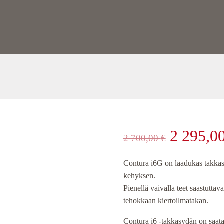
Alkuper
2 295,0
2 700,00
€
hinta
Contura i6G on laadukas takkas
kehyksen.
oli:
Pienellä vaivalla teet saastuttav
tehokkaan kiertoilmatakan.
2
Contura i6 -takkasydän on saata