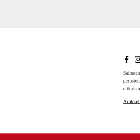
Saimaan
perustet
erikoism
Artikkeli