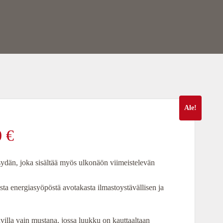
Ale!
äinen
Nykyinen
0
€
hinta
ydän, joka sisältää myös ulkonäön viimeistelevän
on:
asta energiasyöpöstä avotakasta ilmastoystävällisen ja
2
villa vain mustana, jossa luukku on kauttaaltaan