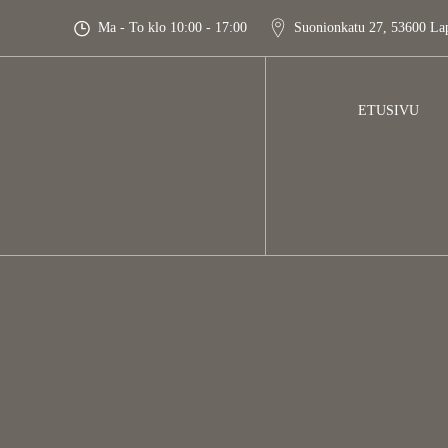
Skip
Ma - To klo 10:00 - 17:00
Suonionkatu 27, 53600 La
to
content
ETUSIVU