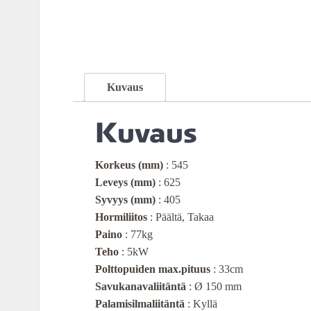
Kuvaus
Kuvaus
Korkeus
(mm)
: 545
Leveys (mm)
: 625
Syvyys (mm)
: 405
Hormiliitos
: Päältä, Takaa
Paino
: 77kg
Teho
: 5kW
Polttopuiden max.pituus
: 33cm
Savukanavaliitäntä
: Ø 150 mm
Palamisilmaliitäntä
: Kyllä