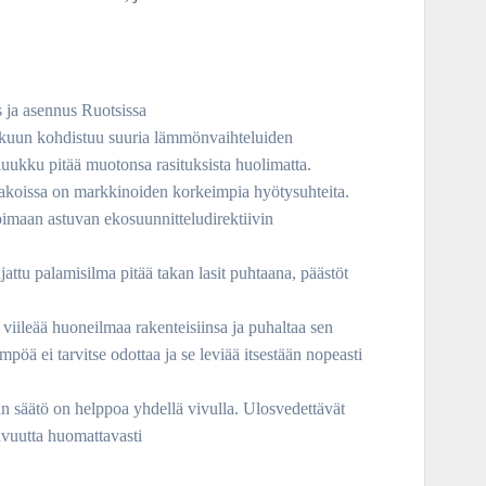
.
295,00 €.
 ja asennus Ruotsissa
kkuun kohdistuu suuria lämmönvaihteluiden
luukku pitää muotonsa rasituksista huolimatta.
koissa on markkinoiden korkeimpia hyötysuhteita.
imaan astuvan ekosuunnitteludirektiivin
ttu palamisilma pitää takan lasit puhtaana, päästöt
viileää huoneilmaa rakenteisiinsa ja puhaltaa sen
pöä ei tarvitse odottaa ja se leviää itsestään nopeasti
 säätö on helppoa yhdellä vivulla. Ulosvedettävät
avuutta huomattavasti