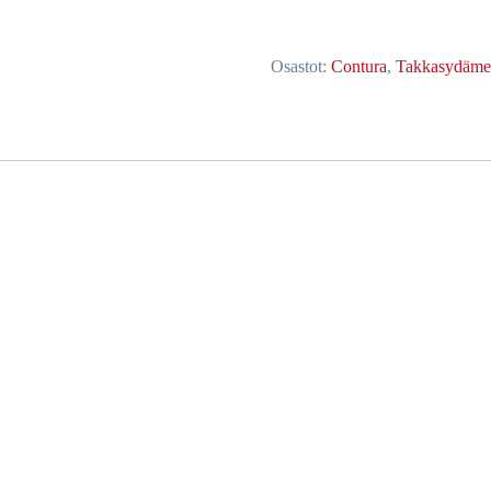
Osastot:
Contura
,
Takkasydämet