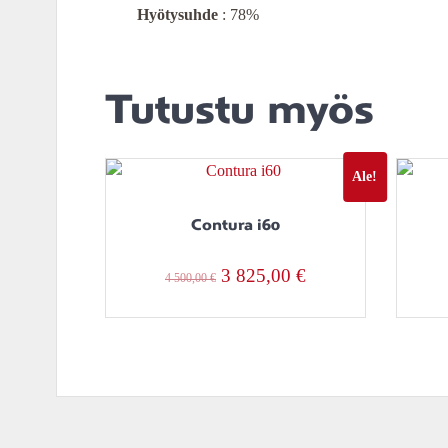
Hyötysuhde
: 78%
Tutustu myös
Ale!
Contura i60
Alkuperäinen
Nykyinen
3 825,00
€
4 500,00
€
hinta
hinta
oli:
on:
4
3
500,00 €.
825,00 €.