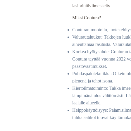
700,00 €
lasiprinttiviimeistelty.
Miksi Contura?
Conturan muotoilu, tuotekehitys
Valurautaluukut: Takkojen luu
aiheuttamaa rasitusta. Valurauta
Korkea hyötysuhde: Conturan ta
Contura täyttää vuonna 2022 vo
päästövaatimukset.
Puhdaspalotekniikka: Oikein ohja
pienenä ja tehot isona.
Kiertoilmatoiminto: Takka imee 
lämpimänä ulos välittömästi. Läm
laajalle alueelle.
Helppokäyttöisyys: Palamisilman
tuhkalaatikot tuovat käyttömuk