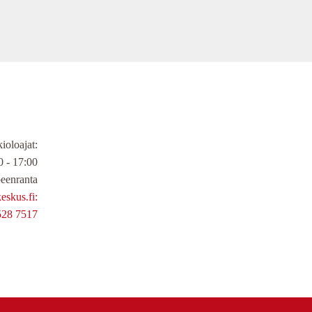
ioloajat
:
 - 17:00
eenranta
skus.fi:
528 7517