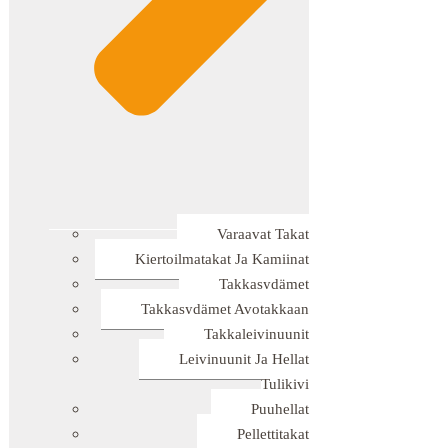
Varaavat Takat
Kiertoilmatakat Ja Kamiinat
Takkasydämet
Takkasydämet Avotakkaan
Takkaleivinuunit
Leivinuunit Ja Hellat
Tulikivi
Puuhellat
Pellettitakat