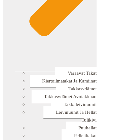
Varaavat Takat
Kiertoilmatakat Ja Kamiinat
Takkasydämet
Takkasydämet Avotakkaan
Takkaleivinuunit
Leivinuunit Ja Hellat
Tulikivi
Puuhellat
Pellettitakat