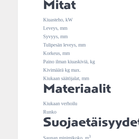
Mitat
Kiuasteho, kW
Leveys, mm
Syvyys, mm
Tulipesän leveys, mm
Korkeus, mm
Paino ilman kiuaskiviä, kg
Kivimäärä kg max.
Kiukaan säätöjalat, mm
Materiaalit
Kiukaan verhoilu
Runko
Suojaetäisyyde
3
Saunan minimikoko, m