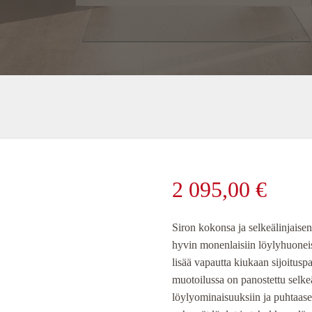
2 095,00
€
Siron kokonsa ja selkeälinjaisen
hyvin monenlaisiin löylyhuoneis
lisää vapautta kiukaan sijoitusp
muotoilussa on panostettu selk
löylyominaisuuksiin ja puhtaase