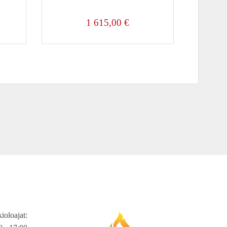
1 615,00
€
ioloajat
: