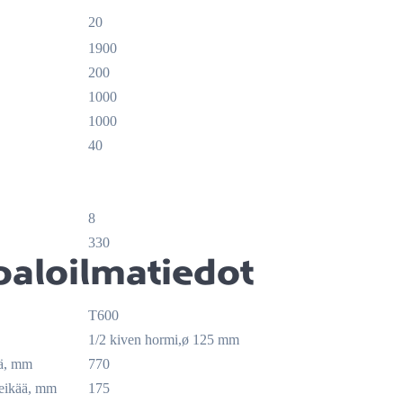
20
1900
200
1000
1000
40
8
330
 paloilmatiedot
T600
1/2 kiven hormi,ø 125 mm
ää, mm
770
reikää, mm
175