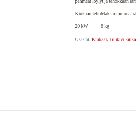
pehmeät löylyt ja tehokkaan läm
Kiukaan teho
Maksimipuumäär
20 kW
8 kg
Osastot:
Kiukaat
,
Tulikivi kiuka