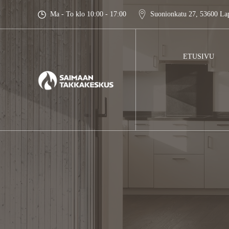
Skip
Ma - To klo 10:00 - 17:00
Suonionkatu 27, 53600 La
to
content
ETUSIVU