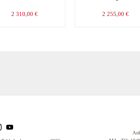
2 310,00
€
2 255,00
€
Auk