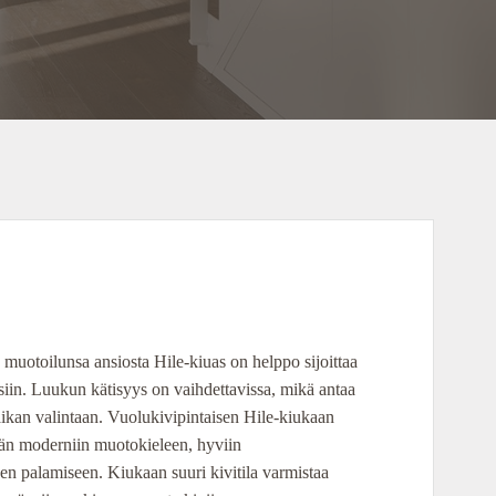
 muotoilunsa ansiosta Hile-kiuas on helppo sijoittaa
iin. Luukun kätisyys on vaihdettavissa, mikä antaa
aikan valintaan. Vuolukivipintaisen Hile-kiukaan
eän moderniin muotokieleen, hyviin
en palamiseen. Kiukaan suuri kivitila varmistaa