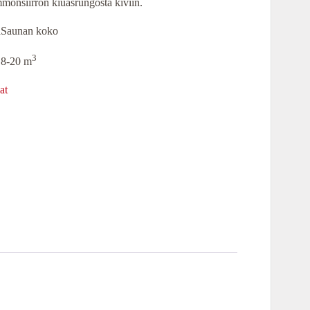
mönsiirron kiuasrungosta kiviin.
ä
Saunan koko
3
8-20 m
at