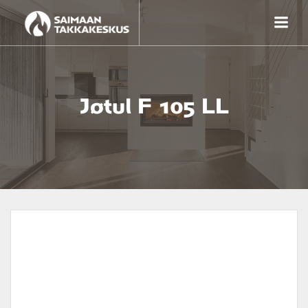
Skip
to
content
Jøtul F 105 LL