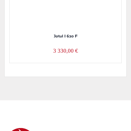
Jøtul I 620 F
3 330,00
€