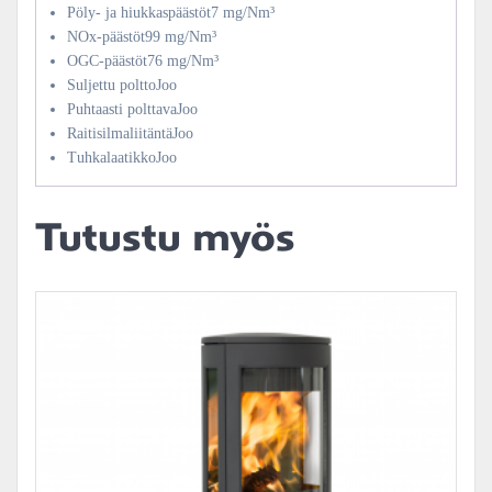
Pöly- ja hiukkaspäästöt7 mg/Nm³
NOx-päästöt99 mg/Nm³
OGC-päästöt76 mg/Nm³
Suljettu polttoJoo
Puhtaasti polttavaJoo
RaitisilmaliitäntäJoo
TuhkalaatikkoJoo
Tutustu myös