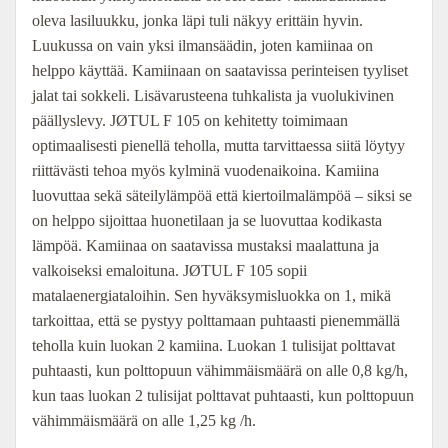
oleva lasiluukku, jonka läpi tuli näkyy erittäin hyvin.
Luukussa on vain yksi ilmansäädin, joten kamiinaa on
helppo käyttää. Kamiinaan on saatavissa perinteisen tyyliset
jalat tai sokkeli. Lisävarusteena tuhkalista ja vuolukivinen
päällyslevy. JØTUL F 105 on kehitetty toimimaan
optimaalisesti pienellä teholla, mutta tarvittaessa siitä löytyy
riittävästi tehoa myös kylminä vuodenaikoina. Kamiina
luovuttaa sekä säteilylämpöä että kiertoilmalämpöä – siksi se
on helppo sijoittaa huonetilaan ja se luovuttaa kodikasta
lämpöä. Kamiinaa on saatavissa mustaksi maalattuna ja
valkoiseksi emaloituna. JØTUL F 105 sopii
matalaenergiataloihin. Sen hyväksymisluokka on 1, mikä
tarkoittaa, että se pystyy polttamaan puhtaasti pienemmällä
teholla kuin luokan 2 kamiina. Luokan 1 tulisijat polttavat
puhtaasti, kun polttopuun vähimmäismäärä on alle 0,8 kg/h,
kun taas luokan 2 tulisijat polttavat puhtaasti, kun polttopuun
vähimmäismäärä on alle 1,25 kg /h.