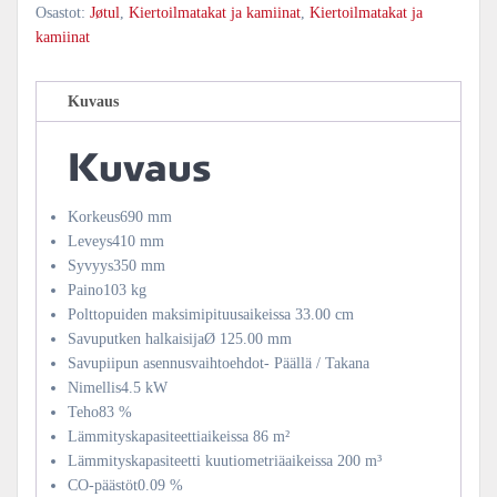
Osastot:
Jøtul
,
Kiertoilmatakat ja kamiinat
,
Kiertoilmatakat ja
kamiinat
Kuvaus
Kuvaus
Korkeus690 mm
Leveys410 mm
Syvyys350 mm
Paino103 kg
Polttopuiden maksimipituusaikeissa 33.00 cm
Savuputken halkaisijaØ 125.00 mm
Savupiipun asennusvaihtoehdot- Päällä / Takana
Nimellis4.5 kW
Teho83 %
Lämmityskapasiteettiaikeissa 86 m²
Lämmityskapasiteetti kuutiometriäaikeissa 200 m³
CO-päästöt0.09 %