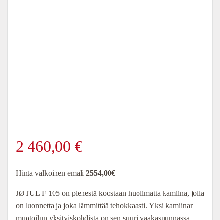
2 460,00
€
Hinta valkoinen emali
2554,00€
JØTUL F 105 on pienestä koostaan huolimatta kamiina, jolla
on luonnetta ja joka lämmittää tehokkaasti. Yksi kamiinan
muotoilun yksityiskohdista on sen suuri vaakasuunnassa