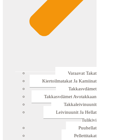
Varaavat Takat
Kiertoilmatakat Ja Kamiinat
Takkasydämet
Takkasydämet Avotakkaan
Takkaleivinuunit
Leivinuunit Ja Hellat
Tulikivi
Puuhellat
Pellettitakat