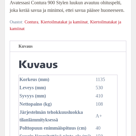
Avatessasi Contura 900 Stylen luukun avautuu ohituspelti,
joka kerää savua ja minimoi, ettei savua pääsee huoneeseen.
Osastot:
Contura
,
Kiertoilmatakat ja kamiinat
,
Kiertoilmatakat ja
kamiinat
Kuvaus
Kuvaus
Korkeus (mm)
1135
Leveys (mm)
530
Syvyys (mm)
410
Nettopaino (kg)
108
Järjestelmän tehokkuusluokka
A+
tilanlämmityksessä
Polttopuun enimmäispituus (cm)
40