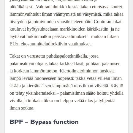
pitkäikäisesti. Valurautaluukku kestää takan etuosassa suuret
lämmönvaihtelut ilman vääntymistä tai väsymistä, mikä takaa
tiiveyden ja toimivuuden vuosiksi eteenpäin. Conturan takat
kuuluvat hyötysuhteeltaan markkinoiden kärkikastiin, ja ne
täyttävät tiukimmatkin päästövaatimukset – mukaan lukien
EU:n ekosuunnitteludirektiivin vaatimukset.
Takat on varustettu puhdaspalotekniikalla, jossa
palamisilman ohjaus takaa kirkkaat lasit, puhtaan palamisen
ja korkean lämmöntuoton. Kiertoilmatoiminnon ansiosta
lämpö leviää huoneeseen nopeasti: takka vetää viileän ilman
sisään ja kierrättää sen lämpimänä ulos ilman viivettä. Käyttö
on tehty yksinkertaiseksi – palamisilman säätö hoituu yhdellä
vivulla ja tuhkalaatikko on helppo vetää ulos ja tyhjentää
ilman sotkua.
BPF – Bypass function