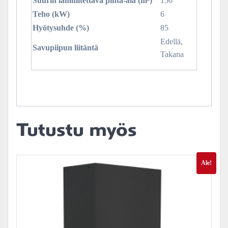
Suurin lämmitettävä pinta-ala (m²)
150
Teho (kW)
6
Hyötysuhde (%)
85
Edellä,
Savupiipun liitäntä
Takana
Tutustu myös
Ale!