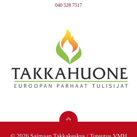
040 528 7517
© 2026 Saimaan Takkakeskus / Toteutus
VMH