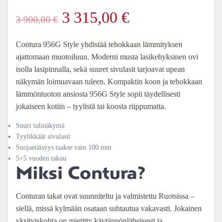
Alkuperäinen
Nykyinen
3 315,00
€
3 900,00
€
hinta
hinta
Contura 956G Style yhdistää tehokkaan lämmityksen
ajattomaan muotoiluun. Moderni musta lasikehyksinen ovi
oli:
on:
isolla lasipinnalla, sekä suuret sivulasit tarjoavat upean
näkymän loimuavaan tuleen. Kompaktin koon ja tehokkaan
3
3
lämmöntuoton ansiosta 956G Style sopii täydellisesti
jokaiseen kotiin – tyylistä tai koosta riippumatta.
900,00 €.
315,00 €.
Suuri tulinäkymä
Tyylikkäät sivulasit
Suojaetäisyys taakse vain 100 mm
5+5 vuoden takuu
Miksi Contura?
Conturan takat ovat suunniteltu ja valmistettu Ruotsissa –
siellä, missä kylmään osataan suhtautua vakavasti. Jokainen
yksityiskohta on mietitty käytännönläheisesti ja