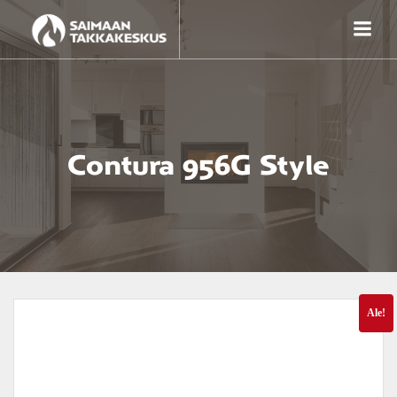
Skip
to
content
Contura 956G Style
Ale!