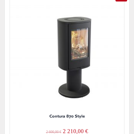
Contura 870 Style
Alkuperäinen
Nykyinen
2 210,00
€
2 600,00
€