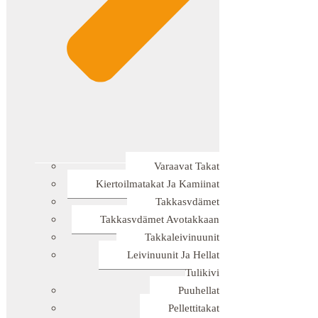
Varaavat Takat
Kiertoilmatakat Ja Kamiinat
Takkasydämet
Takkasydämet Avotakkaan
Takkaleivinuunit
Leivinuunit Ja Hellat
Tulikivi
Puuhellat
Pellettitakat