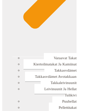
Varaavat Takat
Kiertoilmatakat Ja Kamiinat
Takkasydämet
Takkasydämet Avotakkaan
Takkaleivinuunit
Leivinuunit Ja Hellat
Tulikivi
Puuhellat
Pellettitakat