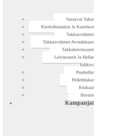
Varaavat Takat
Kiertoilmatakat Ja Kamiinat
Takkasydämet
Takkasydämet Avotakkaan
Takkaleivinuunit
Leivinuunit Ja Hellat
Tulikivi
Puuhellat
Pellettitakat
Kiukaat
Hormit
Kampanjat