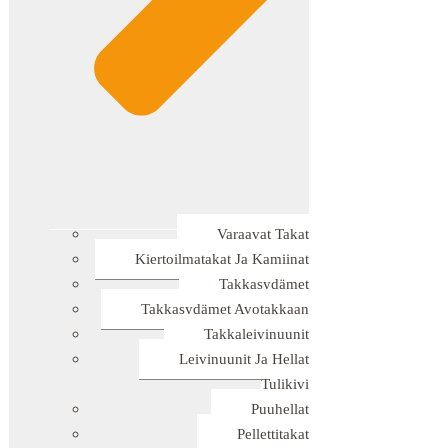
Varaavat Takat
Kiertoilmatakat Ja Kamiinat
Takkasydämet
Takkasydämet Avotakkaan
Takkaleivinuunit
Leivinuunit Ja Hellat
Tulikivi
Puuhellat
Pellettitakat