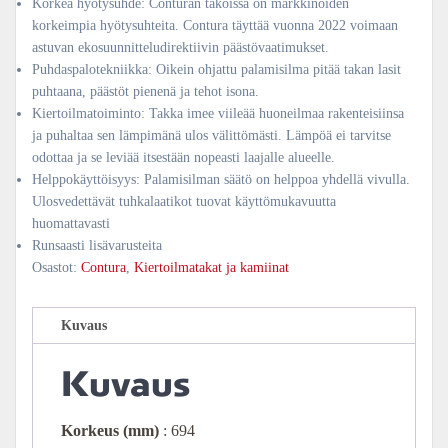
Korkea hyötysuhde: Conturan takoissa on markkinoiden
korkeimpia hyötysuhteita. Contura täyttää vuonna 2022 voimaan
astuvan ekosuunnitteludirektiivin päästövaatimukset.
Puhdaspalotekniikka: Oikein ohjattu palamisilma pitää takan lasit
puhtaana, päästöt pienenä ja tehot isona.
Kiertoilmatoiminto: Takka imee viileää huoneilmaa rakenteisiinsa
ja puhaltaa sen lämpimänä ulos välittömästi. Lämpöä ei tarvitse
odottaa ja se leviää itsestään nopeasti laajalle alueelle.
Helppokäyttöisyys: Palamisilman säätö on helppoa yhdellä vivulla.
Ulosvedettävät tuhkalaatikot tuovat käyttömukavuutta
huomattavasti
Runsaasti lisävarusteita
Osastot:
Contura
,
Kiertoilmatakat ja kamiinat
Kuvaus
Kuvaus
Korkeus
(mm)
: 694