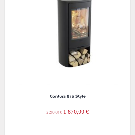
Contura 810 Style
Alkuperäinen
Nykyinen
1 870,00
€
2 200,00
€
hinta
hinta
oli:
on: