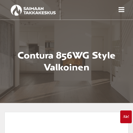
Skip
to
content
Contura 856WG Style
Valkoinen
Ale!