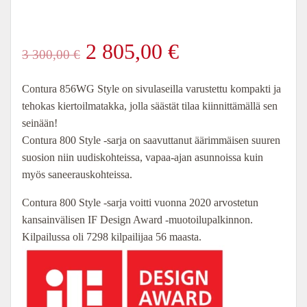
Alkuperäinen
Nykyinen
2 805,00
€
3 300,00
€
hinta
hinta
Contura 856WG Style on sivulaseilla varustettu kompakti ja
tehokas kiertoilmatakka, jolla säästät tilaa kiinnittämällä sen
oli:
on:
seinään!
Contura 800 Style -sarja on saavuttanut äärimmäisen suuren
3
2
suosion niin uudiskohteissa, vapaa-ajan asunnoissa kuin
myös saneerauskohteissa.
300,00 €.
805,00 €.
Contura 800 Style -sarja voitti vuonna 2020 arvostetun
kansainvälisen IF Design Award -muotoilupalkinnon.
Kilpailussa oli 7298 kilpailijaa 56 maasta.