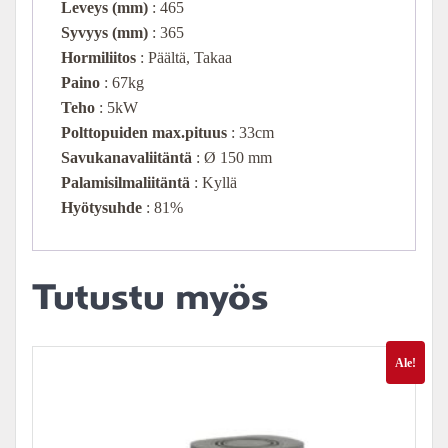
Leveys (mm)
: 465
Syvyys (mm)
: 365
Hormiliitos
: Päältä, Takaa
Paino
: 67kg
Teho
: 5kW
Polttopuiden max.pituus
: 33cm
Savukanavaliitäntä
: Ø 150 mm
Palamisilmaliitäntä
: Kyllä
Hyötysuhde
: 81%
Tutustu myös
Ale!