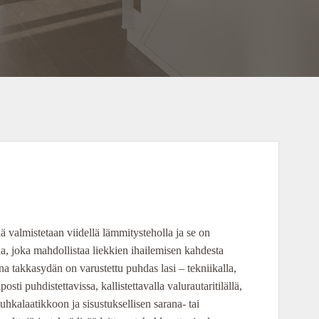
lmistetaan viidellä lämmitysteholla ja se on
na, joka mahdollistaa liekkien ihailemisen kahdesta
a takkasydän on varustettu puhdas lasi – tekniikalla,
sti puhdistettavissa, kallistettavalla valurautaritilällä,
hkalaatikkoon ja sisustuksellisen sarana- tai