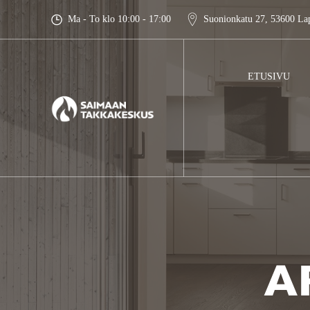
Skip
Ma - To klo 10:00 - 17:00
Suonionkatu 27, 53600 La
to
content
ETUSIVU
A