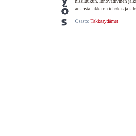
hissiluukun. Innovatiivinen jälki
ö
ansiosta takka on tehokas ja tal
s
Osasto:
Takkasydämet