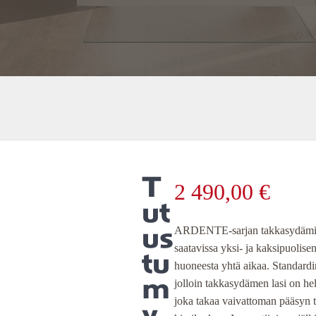
T
2 490,00
€
ut
us
ARDENTE-sarjan takkasydämiä va
saatavissa yksi- ja kaksipuolise
tu
huoneesta yhtä aikaa. Standardin
m
jolloin takkasydämen lasi on helpo
joka takaa vaivattoman pääsyn tu
y