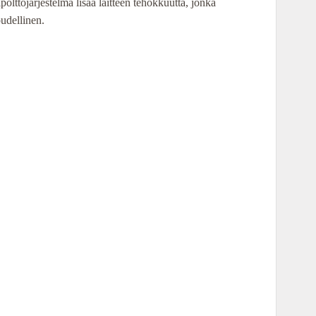
polttojärjestelmä lisää laitteen tehokkuutta, jonka
oudellinen.