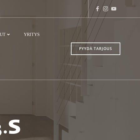
LUT
YRITYS
PYYDÄ TARJOUS
.S