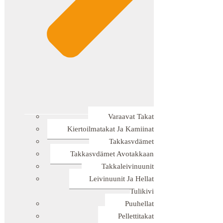
Varaavat Takat
Kiertoilmatakat Ja Kamiinat
Takkasydämet
Takkasydämet Avotakkaan
Takkaleivinuunit
Leivinuunit Ja Hellat
Tulikivi
Puuhellat
Pellettitakat