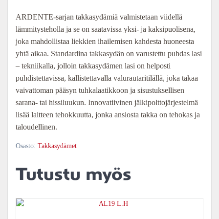
ARDENTE-sarjan takkasydämiä valmistetaan viidellä
lämmitysteholla ja se on saatavissa yksi- ja kaksipuolisena,
joka mahdollistaa liekkien ihailemisen kahdesta huoneesta
yhtä aikaa. Standardina takkasydän on varustettu puhdas lasi
– tekniikalla, jolloin takkasydämen lasi on helposti
puhdistettavissa, kallistettavalla valurautaritilällä, joka takaa
vaivattoman pääsyn tuhkalaatikkoon ja sisustuksellisen
sarana- tai hissiluukun. Innovatiivinen jälkipolttojärjestelmä
lisää laitteen tehokkuutta, jonka ansiosta takka on tehokas ja
taloudellinen.
Osasto:
Takkasydämet
Tutustu myös