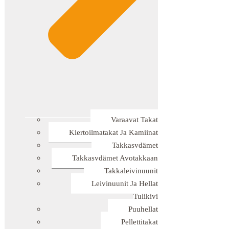
Varaavat Takat
Kiertoilmatakat Ja Kamiinat
Takkasydämet
Takkasydämet Avotakkaan
Takkaleivinuunit
Leivinuunit Ja Hellat
Tulikivi
Puuhellat
Pellettitakat