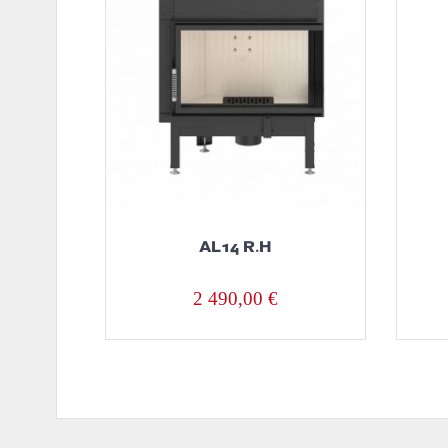
AL14 R.H
2 490,00
€