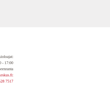
ioloajat
:
 - 17:00
eenranta
skus.fi:
528 7517