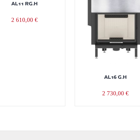
AL11 RG.H
2 610,00
€
AL16 G.H
2 730,00
€