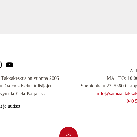
Auk
MA - TO: 10:00
 Takkakeskus on vuonna 2006
Suonionkatu 27, 53600 Lapp
tu täydenpalvelun tulisijojen
info@saimaantakkake
yymälä Etelä-Karjalassa.
040 
t ja uutiset