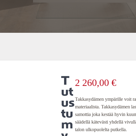
T
2 260,00
€
ut
us
Takkasydämen ympärille voit ra
materiaalista. Takkasydämen lasi
tu
samottia joka kestää hyvin kuum
m
säädellä kätevästi yhdellä vivu
talon ulkopuolelta putkella.
y