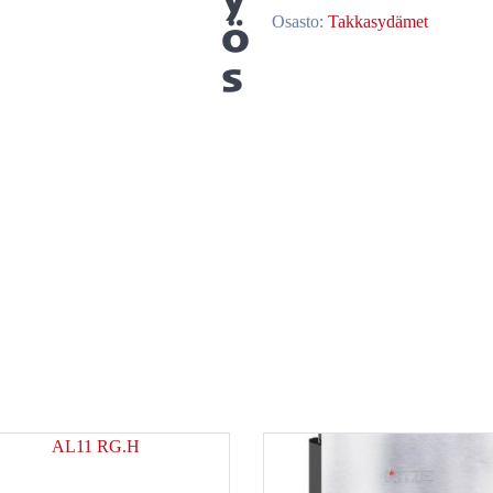
ö
Osasto:
Takkasydämet
s