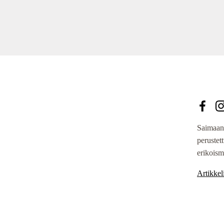
Saimaan
perustet
erikoism
Artikkeli