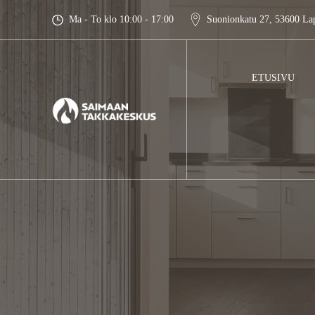
Skip
Ma - To klo 10:00 - 17:00
Suonionkatu 27, 53600 La
to
content
ETUSIVU