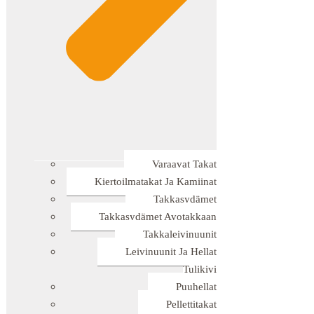
Varaavat Takat
Kiertoilmatakat Ja Kamiinat
Takkasydämet
Takkasydämet Avotakkaan
Takkaleivinuunit
Leivinuunit Ja Hellat
Tulikivi
Puuhellat
Pellettitakat