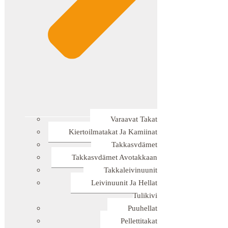
Varaavat Takat
Kiertoilmatakat Ja Kamiinat
Takkasydämet
Takkasydämet Avotakkaan
Takkaleivinuunit
Leivinuunit Ja Hellat
Tulikivi
Puuhellat
Pellettitakat