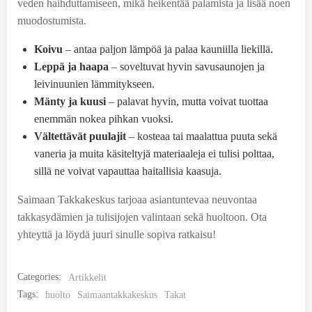
veden haihduttamiseen, mikä heikentää palamista ja lisää noen
muodostumista.
Koivu
– antaa paljon lämpöä ja palaa kauniilla liekillä.
Leppä ja haapa
– soveltuvat hyvin savusaunojen ja
leivinuunien lämmitykseen.
Mänty ja kuusi
– palavat hyvin, mutta voivat tuottaa
enemmän nokea pihkan vuoksi.
Vältettävät puulajit
– kosteaa tai maalattua puuta sekä
vaneria ja muita käsiteltyjä materiaaleja ei tulisi polttaa,
sillä ne voivat vapauttaa haitallisia kaasuja.
Saimaan Takkakeskus tarjoaa asiantuntevaa neuvontaa
takkasydämien ja tulisijojen valintaan sekä huoltoon. Ota
yhteyttä ja löydä juuri sinulle sopiva ratkaisu!
Categories:
Artikkelit
Tags:
huolto
Saimaantakkakeskus
Takat