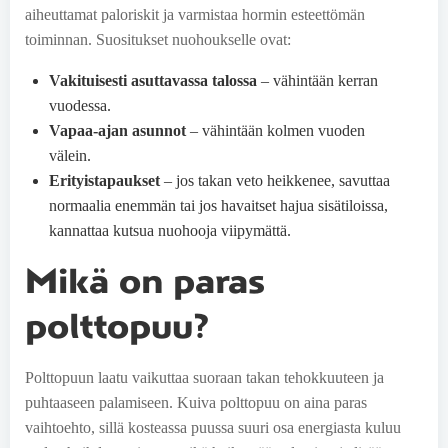
aiheuttamat paloriskit ja varmistaa hormin esteettömän
toiminnan. Suositukset nuohoukselle ovat:
Vakituisesti asuttavassa talossa
– vähintään kerran
vuodessa.
Vapaa-ajan asunnot
– vähintään kolmen vuoden
välein.
Erityistapaukset
– jos takan veto heikkenee, savuttaa
normaalia enemmän tai jos havaitset hajua sisätiloissa,
kannattaa kutsua nuohooja viipymättä.
Mikä on paras
polttopuu?
Polttopuun laatu vaikuttaa suoraan takan tehokkuuteen ja
puhtaaseen palamiseen. Kuiva polttopuu on aina paras
vaihtoehto, sillä kosteassa puussa suuri osa energiasta kuluu