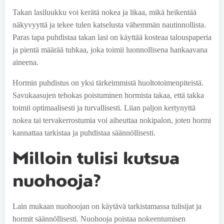
Takan lasiluukku voi kerätä nokea ja likaa, mikä heikentää
näkyvyyttä ja tekee tulen katselusta vähemmän nautinnollista.
Paras tapa puhdistaa takan lasi on käyttää kosteaa talouspaperia
ja pientä määrää tuhkaa, joka toimii luonnollisena hankaavana
aineena.
Hormin puhdistus on yksi tärkeimmistä huoltotoimenpiteistä.
Savukaasujen tehokas poistuminen hormista takaa, että takka
toimii optimaalisesti ja turvallisesti. Liian paljon kertynyttä
nokea tai tervakerrostumia voi aiheuttaa nokipalon, joten hormi
kannattaa tarkistaa ja puhdistaa säännöllisesti.
Milloin tulisi kutsua
nuohooja?
Lain mukaan nuohoojan on käytävä tarkistamassa tulisijat ja
hormit säännöllisesti. Nuohooja poistaa nokeentumisen