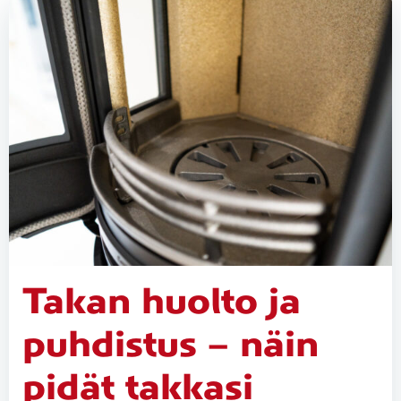
Takan huolto ja
puhdistus – näin
pidät takkasi