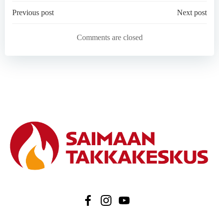
Post
Post
Previous post
Next post
navigation
navigation
Comments are closed