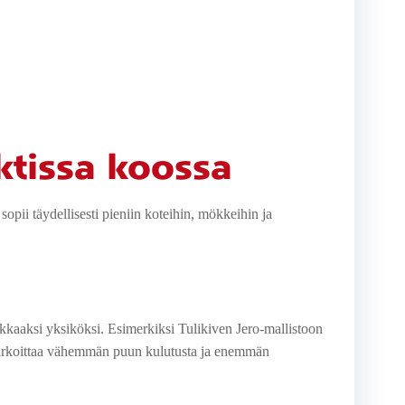
ktissa koossa
pii täydellisesti pieniin koteihin, mökkeihin ja
kaaksi yksiköksi. Esimerkiksi Tulikiven Jero-mallistoon
arkoittaa vähemmän puun kulutusta ja enemmän