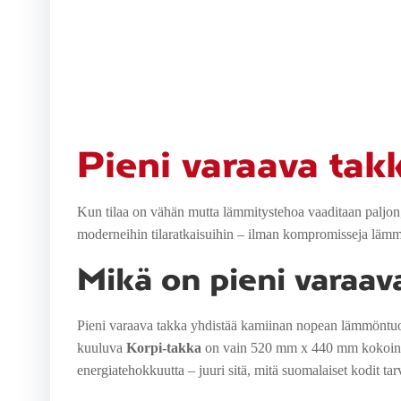
Pieni varaava tak
Kun tilaa on vähän mutta lämmitystehoa vaaditaan paljon, 
moderneihin tilaratkaisuihin – ilman kompromisseja lämm
Mikä on pieni varaav
Pieni varaava takka yhdistää kamiinan nopean lämmöntuo
kuuluva
Korpi-takka
on vain 520 mm x 440 mm kokoinen
energiatehokkuutta – juuri sitä, mitä suomalaiset kodit tarv