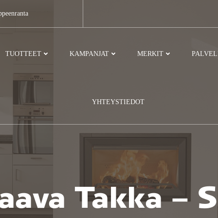
ppeenranta
TUOTTEET
KAMPANJAT
MERKIT
PALVE
YHTEYSTIEDOT
raava Takka – S