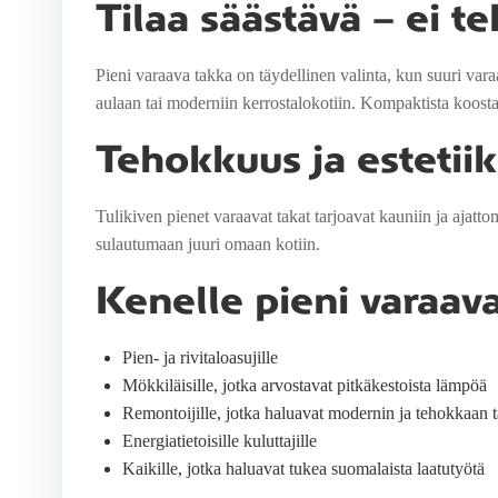
Tilaa säästävä – ei t
Pieni varaava takka on täydellinen valinta, kun suuri varaa
aulaan tai moderniin kerrostalokotiin. Kompaktista koostaa
Tehokkuus ja estetii
Tulikiven pienet varaavat takat tarjoavat kauniin ja ajatt
sulautumaan juuri omaan kotiin.
Kenelle pieni varaava
Pien- ja rivitaloasujille
Mökkiläisille, jotka arvostavat pitkäkestoista lämpöä
Remontoijille, jotka haluavat modernin ja tehokkaan 
Energiatietoisille kuluttajille
Kaikille, jotka haluavat tukea suomalaista laatutyötä