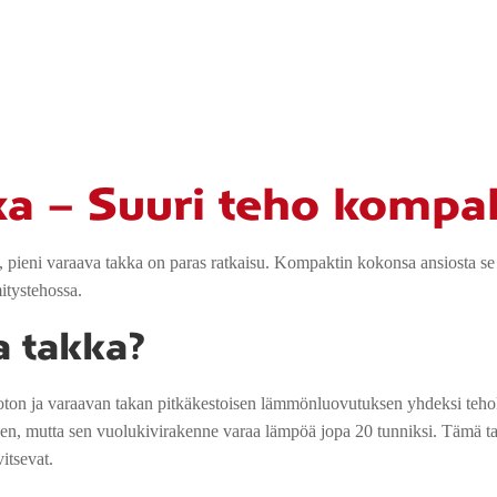
ka – Suuri teho kompa
pieni varaava takka on paras ratkaisu. Kompaktin kokonsa ansiosta se so
itystehossa.
a takka?
ton ja varaavan takan pitkäkestoisen lämmönluovutuksen yhdeksi tehok
, mutta sen vuolukivirakenne varaa lämpöä jopa 20 tunniksi. Tämä t
itsevat.